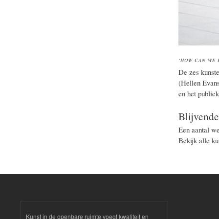
‘HOW CAN WE 
De zes kunste
(Hellen Evans
en het publiek
Blijvende
Een aantal we
Bekijk alle k
Kunst in de openbare ruimte voegt kwaliteit en