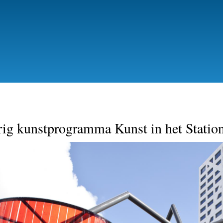
Skip
to
main
content
ig kunstprogramma Kunst in het Statio