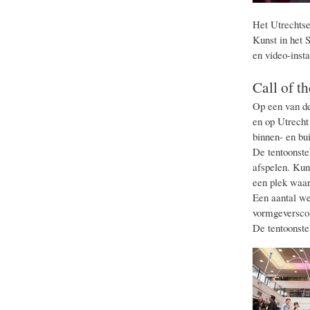
Het Utrechtse 
Kunst in het 
en video-inst
Call of t
Op een van de
en op Utrecht
binnen- en bui
De tentoonste
afspelen.
Kuns
een plek waar
Een aantal we
vormgeverscol
De tentoonste