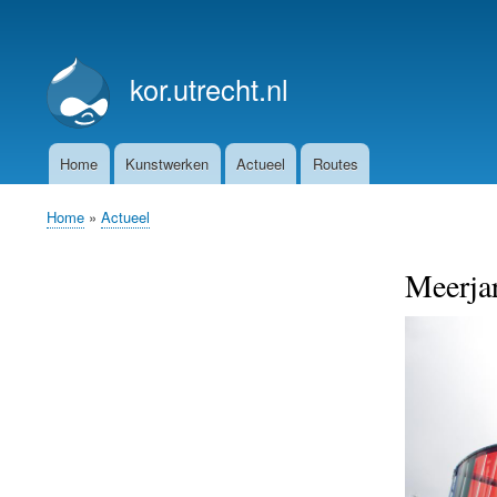
User
account
kor.utrecht.nl
menu
Home
Kunstwerken
Actueel
Routes
Main
navigation
Home
Actueel
Breadcrumb
Meerjar