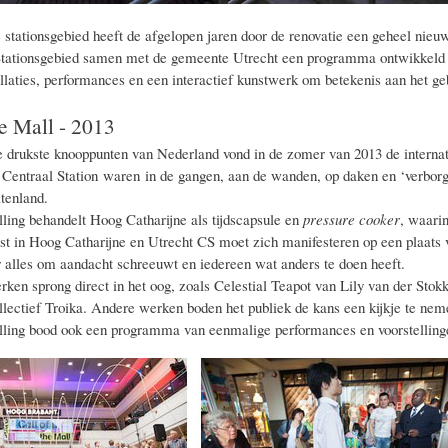
stationsgebied heeft de afgelopen jaren door de renovatie een geheel nieuwe
Stationsgebied samen met de gemeente Utrecht een programma ontwikkeld va
allaties, performances en een interactief kunstwerk om betekenis aan het ge
he Mall - 2013
 drukste knooppunten van Nederland vond in de zomer van 2013 de internati
 Centraal Station waren in de gangen, aan de wanden, op daken en ‘verborg
tenland.
lling behandelt Hoog Catharijne als tijdscapsule en
pressure cooker
, waarin
t in Hoog Catharijne en Utrecht CS moet zich manifesteren op een plaats vo
 alles om aandacht schreeuwt en iedereen wat anders te doen heeft.
rken sprong direct in het oog, zoals Celestial Teapot van Lily van der Stok
lectief Troika. Andere werken boden het publiek de kans een kijkje te neme
lling bood ook een programma van eenmalige performances en voorstelling