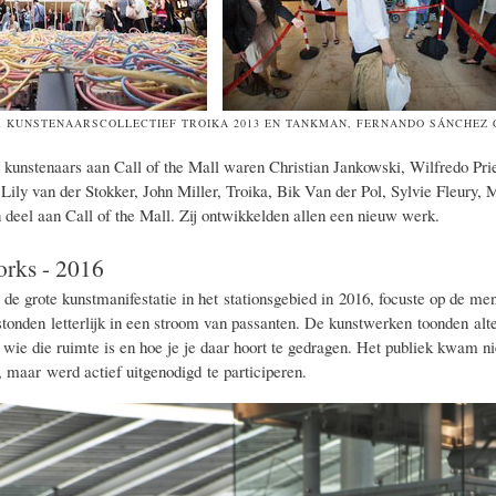
R KUNSTENAARSCOLLECTIEF TROI
KA 2013 EN TANKMAN, FERNANDO SÁNCHEZ 
unstenaars aan Call of the Mall waren Christian Jankowski, Wilfredo Priet
Lily van der Stokker, John Miller, Troika, Bik Van der Pol, Sylvie Fleury,
deel aan Call of the Mall. Zij ontwikkelden allen een nieuw werk.
orks - 2016
de grote kunstmanifestatie in het stationsgebied in 2016,
focuste op de men
tonden letterlijk in een stroom van passanten.
De kunstwerken toonden alte
 wie die ruimte is en hoe je je daar hoort te gedragen.
Het publiek kwam nie
 maar werd actief uitgenodigd te participeren.