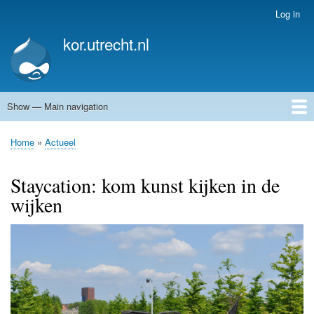
Skip
Log in
User
to
account
kor.utrecht.nl
main
menu
content
Show — Main navigation
Main
navigation
Home
Kunstwerken
Actueel
Routes
Home
Actueel
Breadcrumb
Staycation: kom kunst kijken in de
wijken