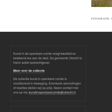
FOTOGRAFIE: 
Kunst in de openbare ruimte voegt kwaliteit en
betekenis toe aan de stad. De gemeente Utrecht is
hierin actief opdrachtgever.
Meer over de collectie
De collectie kunst in openbare ruimte is
voortdurend in beweging. Eventuele aanvullingen
of reacties stellen wij op prijs. Neem contact met
ons op via:
kunstinopenbareruimte@utrecht.nl