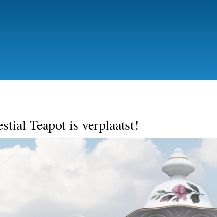
Skip
to
main
content
stial Teapot is verplaatst!