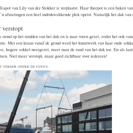
Teapot van Lily van der Stokker is verplaatst.
Haar theepot is een baken va
z’n afmetingen een heel indrukwekkende plek opeist.
Namelijk het dak van 
 verstopt
 stond op het midden van het dak en is naar voren gezet, zodat het ook vana
atie. Met een kraan vanaf de grond werd het kunstwerk van haar oude sokkel
e, hogere sokkel neergezet, meer naar de rand van het dak toe. En als laat
atsen. Niet meer verstopt, maar goed zichtbaar voor iedereen!
T VERDER ONDER DE FOTO'S.