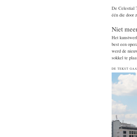
De Celestial 
één die door 
Niet meer
Het kunstwerk
best een oper
werd de nieuw
sokkel te pla
DE TEKST GAA