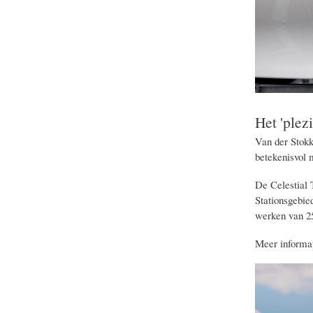
Het 'plez
Van der Stok
betekenisvol m
De Celestial 
Stationsgebied
werken van 25
Meer informat