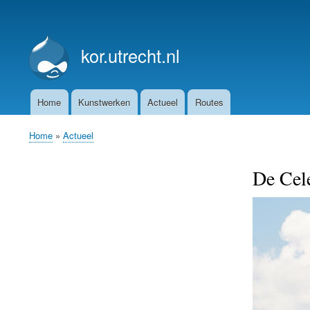
User
account
kor.utrecht.nl
menu
Home
Kunstwerken
Actueel
Routes
Main
navigation
Home
Actueel
Breadcrumb
De Cele