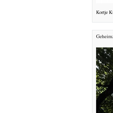
Kortje Ku
Geheimz