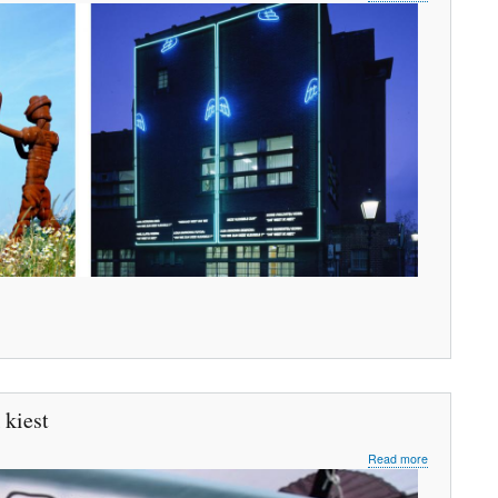
Muziekwande
 kiest
about
Read more
Kunst
voor