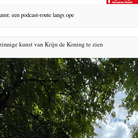
nst: een podcast-route langs ope
innige kunst van Krijn de Koning te zien