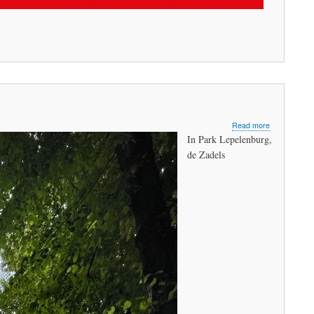
about
Read more
Geheimzinni
In Park Lepelenburg,
kunst
de Zadels
van
Krijn
de
Koning
te
zien