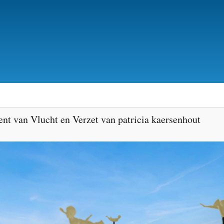
Skip
to
main
content
t van Vlucht en Verzet van patricia kaersenhout