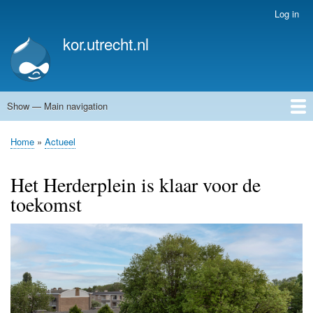
Skip
Log in
User
to
account
kor.utrecht.nl
main
menu
content
Show — Main navigation
Main
navigation
Home
Kunstwerken
Actueel
Routes
Home
Actueel
Breadcrumb
Het Herderplein is klaar voor de
toekomst