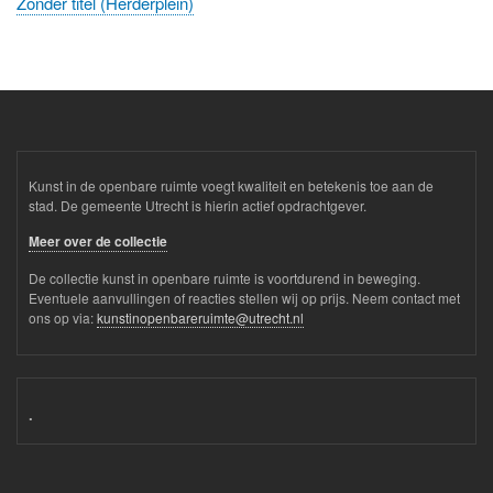
Zonder titel (Herderplein)
Kunst in de openbare ruimte voegt kwaliteit en betekenis toe aan de
stad. De gemeente Utrecht is hierin actief opdrachtgever.
Meer over de collectie
De collectie kunst in openbare ruimte is voortdurend in beweging.
Eventuele aanvullingen of reacties stellen wij op prijs. Neem contact met
ons op via:
kunstinopenbareruimte@utrecht.nl
.