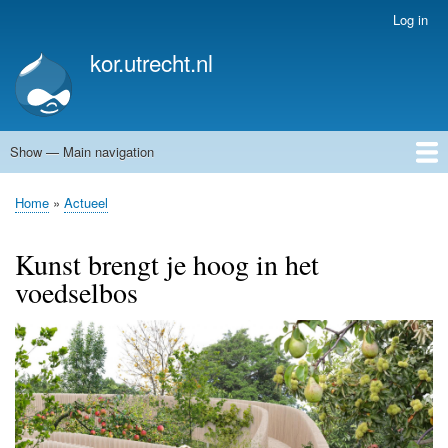
Skip
Log in
User
to
account
kor.utrecht.nl
main
menu
content
Show — Main navigation
Main
navigation
Home
Kunstwerken
Actueel
Routes
Home
Actueel
Breadcrumb
Kunst brengt je hoog in het
voedselbos