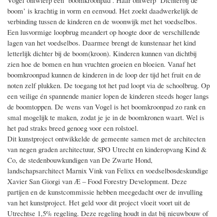
Vogel ontwierp een ‘boomkroonpad’. Haar ontwerp ‘Dichterbij de
boom’ is krachtig in vorm en eenvoud. Het zoekt daadwerkelijk de
verbinding tussen de kinderen en de woonwijk met het voedselbos.
Een lusvormige loopbrug meandert op hoogte door de verschillende
lagen van het voedselbos. Daarmee brengt de kunstenaar het kind
letterlijk dichter bij de boom(kroon). Kinderen kunnen van dichtbij
zien hoe de bomen en hun vruchten groeien en bloeien. Vanaf het
boomkroonpad kunnen de kinderen in de loop der tijd het fruit en de
noten zelf plukken. De toegang tot het pad loopt via de schoolbrug. Op
een veilige én spannende manier lopen de kinderen steeds hoger langs
de boomtoppen. De wens van Vogel is het boomkroonpad zo rank en
smal mogelijk te maken, zodat je je in de boomkronen waart. Wel is
het pad straks breed genoeg voor een rolstoel.
Dit kunstproject ontwikkelde de gemeente samen met de architecten
van negen graden architectuur, SPO Utrecht en kinderopvang Kind &
Co, de stedenbouwkundigen van De Zwarte Hond,
landschapsarchitect Marnix Vink van Felixx en voedselbosdeskundige
Xavier San Giorgi van Æ – Food Forestry Development. Deze
partijen en de kunstcommissie hebben meegedacht over de invulling
van het kunstproject. Het geld voor dit project vloeit voort uit de
Utrechtse 1,5% regeling. Deze regeling houdt in dat bij nieuwbouw of