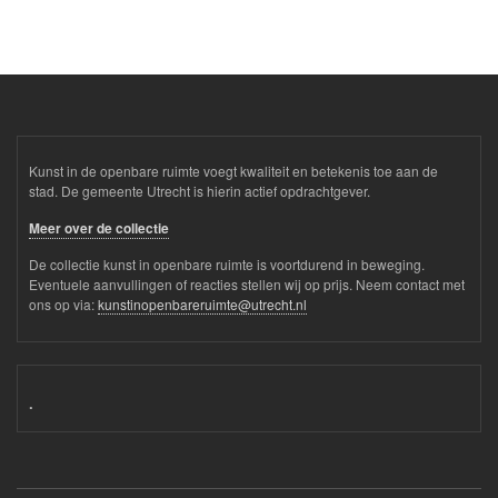
Kunst in de openbare ruimte voegt kwaliteit en betekenis toe aan de
stad. De gemeente Utrecht is hierin actief opdrachtgever.
Meer over de collectie
De collectie kunst in openbare ruimte is voortdurend in beweging.
Eventuele aanvullingen of reacties stellen wij op prijs. Neem contact met
ons op via:
kunstinopenbareruimte@utrecht.nl
.