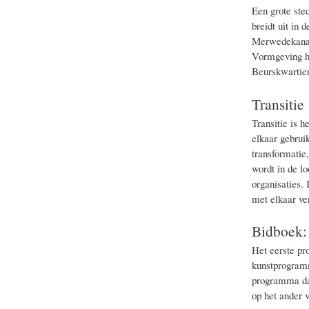
Een grote ste
breidt uit in
Merwedekanaal
Vormgeving h
Beurskwartier
Transitie
Transitie is 
elkaar gebrui
transformatie
wordt in de lo
organisaties.
met elkaar ver
Bidboek:
Het eerste pr
kunstprogramm
programma dat
op het ander v