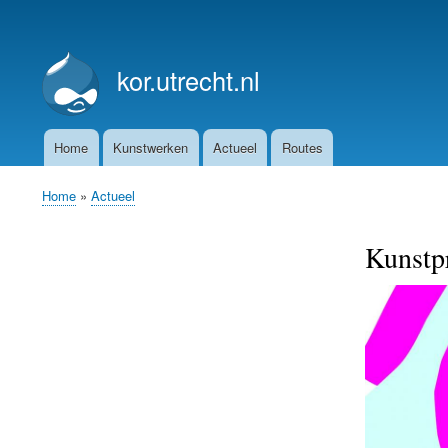
User
account
kor.utrecht.nl
menu
Home
Kunstwerken
Actueel
Routes
Main
navigation
Home
Actueel
Breadcrumb
Kunstp