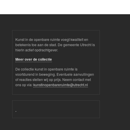
Kunst in de openbare ruimte voegt kwaliteit en
betekenis toe aan de stad. De gemeente Utrecht is
hierin actief opdrachtgever.
Meer over de collectie
De collectie kunst in openbare ruimte is
voortdurend in beweging. Eventuele aanvullingen
of reacties stellen wij op prijs. Neem contact met
ons op via:
kunstinopenbareruimte@utrecht.nl
.