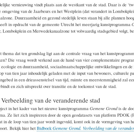
delijke vernieuwing vindt plaats aan de westkant van de stad. Daar is de ‘t
 de omgeving van de Jaarbeurs en het Westplein (dat verandert in Lombokplein
zone. Duurzaamheid en gezond stedelijk leven staan bij alle plannen ho
eeft in opdracht van de gemeente Utrecht het meerjarig kunstprogramma
G
, Lombokplein en Merwedekanaalzone tot volwaardig stadsgebied volgt, be
het thema dat ten grondslag ligt aan de centrale vraag van het kunstprogram
ken? Die vraag wordt verkend aan de hand van vier complementaire program
, ecologie en duurzaamheid, sociaalmaatschappelijke ontwikkelingen en de 
op van tien jaar inhoudelijk geladen met de input van bewoners, culturele pa
 Ingebed in een drieassenstelsel van tijd, ruimte en meerstemmigheid zal e
bindt en zich uitspreekt over transitie en de toekomst van de stad.
 Verbeelding van de veranderende stad
oject in het kader van het nieuwe kunstprogramma
Gemene Grond
is de doo
a. Ze liet zich inspireren door de open geodatasets van platform PDOK (P
 in de loop van tien jaar wordt ingevuld, komt ook in de vormgeving van he
oort. Bekijk hier het
Bidboek
Gemene Grond. Verbeelding van de verander