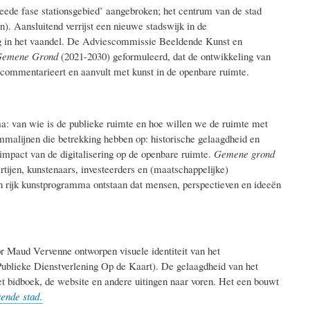
weede fase stationsgebied’ aangebroken; het centrum van de stad
). Aansluitend verrijst een nieuwe stadswijk in de
og in het vaandel. De Adviescommissie Beeldende Kunst en
emene Grond
(2021-2030) geformuleerd, dat de ontwikkeling van
commentarieert en aanvult met kunst in de openbare ruimte.
ma: van wie is de publieke ruimte en hoe willen we de ruimte met
malijnen die betrekking hebben op: historische gelaagdheid en
impact van de digitalisering op de openbare ruimte.
Gemene grond
rtijen, kunstenaars, investeerders en (maatschappelijke)
en rijk kunstprogramma ontstaan dat mensen, perspectieven en ideeën
r Maud Vervenne ontworpen visuele identiteit van het
ublieke Dienstverlening Op de Kaart). De gelaagdheid van het
t bidboek, de website en andere uitingen naar voren. Het een bouwt
ende stad
.