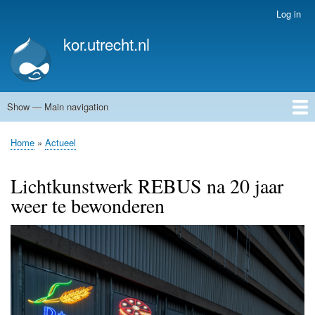
Skip
Log in
User
to
account
kor.utrecht.nl
main
menu
content
Show — Main navigation
Main
navigation
Home
Kunstwerken
Actueel
Routes
Home
Actueel
Breadcrumb
Lichtkunstwerk REBUS na 20 jaar
weer te bewonderen