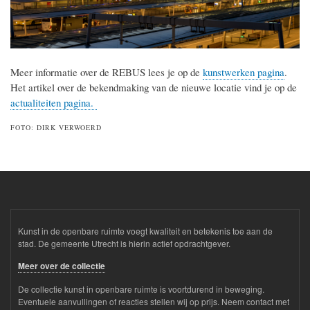
Meer informatie over de REBUS lees je op de
kunstwerken pagina
.
Het artikel over de bekendmaking van de nieuwe locatie vind je op de
actualiteiten pagina.
FOTO: DIRK VERWOERD
Kunst in de openbare ruimte voegt kwaliteit en betekenis toe aan de
stad. De gemeente Utrecht is hierin actief opdrachtgever.
Meer over de collectie
De collectie kunst in openbare ruimte is voortdurend in beweging.
Eventuele aanvullingen of reacties stellen wij op prijs. Neem contact met