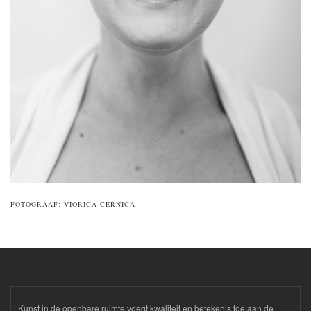
FOTOGRAAF: VIORICA CERNICA
Kunst in de openbare ruimte voegt kwaliteit en betekenis toe aan de