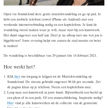
Open via Soundcloud deze gratis muziekwandeling en ga op pad. Je
hebt een mobiele telefoon (zowel
iP
hone als Android) met een
werkende internetverbinding nodig en een koptelefoo
n.
Je kunt de
wandeling overal maken waar je wilt, maar start bij een kunstwerk.
Het duurt ongeveer een half uur. Deel je na afloop met ons wat jou is
bijgebleven? Jouw ervaring helpt om samen de stad mooier en beter
te maken!
De wandeling is beschikbaar van 29 januari t/m 14 februari 2021.
Hoe werkt het?
Klik
hier
om toegang te krijgen tot de Muziekwandeling op
Soundcloud.
De stream gebruikt ongeveer 96 kb per seconde.
Zet
de
pagina klaar op je telefoon. Neem een koptelefoon mee.
Loop naar een kunstwerk in jouw buurt. Bijvoorbeeld een beeld op
een plein of in een park. Of een muurschildering. Inspiratie nodig?
Hier
vind je alle kunstwerken uit de collectie van de gemeente
Utrecht en hun locaties.