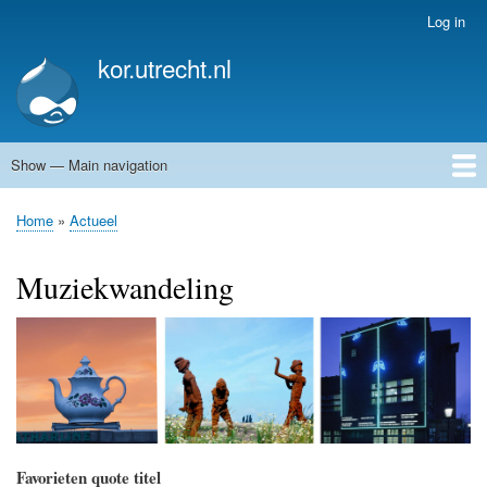
Skip
Log in
User
to
account
kor.utrecht.nl
main
menu
content
Show — Main navigation
Main
navigation
Home
Kunstwerken
Actueel
Routes
Home
Actueel
Breadcrumb
Muziekwandeling
Favorieten quote titel