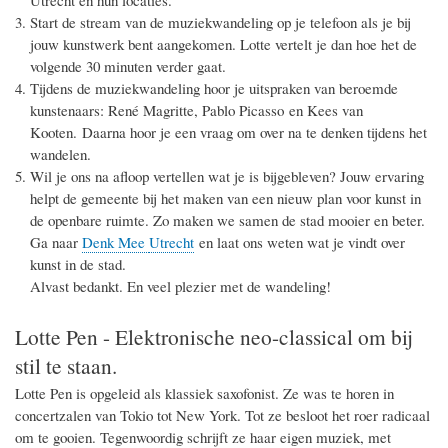
Start
de stream van de muziekwandeling op je telefoon
als je bij
jouw kunstwerk bent
aangekomen. Lotte
vertelt je dan hoe
het de
volgende 30 minuten
verder gaat.
Tijdens de muziekwandeling hoor je uitspraken van beroemde
kunstenaars: René Magritte, Pablo Picasso en Kees van
Kooten. Daarna hoor je een vraag om over na te denken tijdens het
wandelen.
Wil je ons na afloop vertellen wat je is bijgebleven?
Jouw ervaring
helpt de gemeente bij het
maken
van een nieuw plan voor kunst in
de openbare ruimte.
Zo maken we samen de stad mooier en beter.
Ga naar
Denk Mee
Utrecht
en
laat ons weten wat je vindt over
kunst
in de stad.
Alvast bedankt
. En veel plezier met de wandelin
g!
Lotte Pen - Elektronische neo-classical om bij
stil te staan.
Lotte Pen is opgeleid als klassiek saxofonist. Ze was te horen in
concertzalen van Tokio tot New York. Tot ze besloot het roer radicaal
om te gooien. Tegenwoordig schrijft ze haar eigen muziek, met