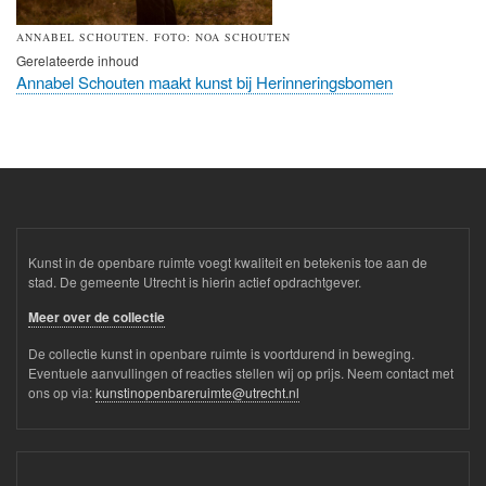
ANNABEL SCHOUTEN. FOTO: NOA SCHOUTEN
Gerelateerde inhoud
Annabel Schouten maakt kunst bij Herinneringsbomen
Kunst in de openbare ruimte voegt kwaliteit en betekenis toe aan de
stad. De gemeente Utrecht is hierin actief opdrachtgever.
Meer over de collectie
De collectie kunst in openbare ruimte is voortdurend in beweging.
Eventuele aanvullingen of reacties stellen wij op prijs. Neem contact met
ons op via:
kunstinopenbareruimte@utrecht.nl