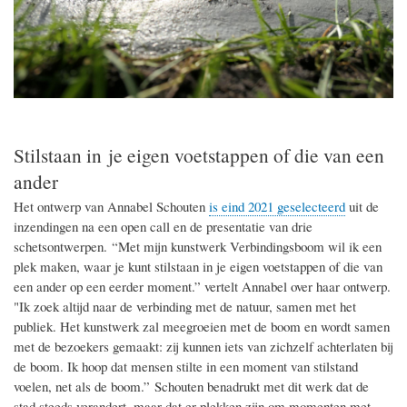
Stilstaan in je eigen voetstappen of die van een
ander
Het ontwerp van Annabel Schouten
is eind 2021 geselecteerd
uit de
inzendingen na een open call en de presentatie van drie
schetsontwerpen. “Met mijn kunstwerk Verbindingsboom wil ik een
plek maken, waar je kunt stilstaan in je eigen voetstappen of die van
een ander op een eerder moment.” vertelt Annabel over haar ontwerp.
"Ik zoek altijd naar de verbinding met de natuur, samen met het
publiek. Het kunstwerk zal meegroeien met de boom en wordt samen
met de bezoekers gemaakt: zij kunnen iets van zichzelf achterlaten bij
de boom. Ik hoop dat mensen stilte in een moment van stilstand
voelen, net als de boom.” Schouten benadrukt met dit werk dat de
stad steeds verandert, maar dat er plekken zijn om momenten met