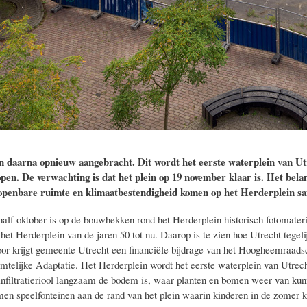
n daarna opnieuw aangebracht. Dit wordt het eerste waterplein van Ut
pen. De verwachting is dat het plein op 19 november klaar is. Het bela
 openbare ruimte en klimaatbestendigheid komen op het Herderplein s
half oktober is op de bouwhekken rond het Herderplein historisch fotomateri
 het Herderplein van de jaren 50 tot nu. Daarop is te zien hoe Utrecht tegel
or krijgt gemeente Utrecht een financiële bijdrage van het Hoogheemraads
mtelijke Adaptatie. Het Herderplein wordt het eerste waterplein van Utrech
 infiltratieriool langzaam de bodem is, waar planten en bomen weer van kunn
en speelfonteinen aan de rand van het plein waarin kinderen in de zomer 