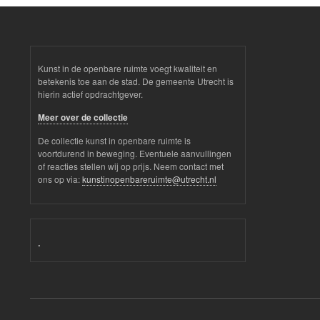
Kunst in de openbare ruimte voegt kwaliteit en
betekenis toe aan de stad. De gemeente Utrecht is
hierin actief opdrachtgever.
Meer over de collectie
De collectie kunst in openbare ruimte is
voortdurend in beweging. Eventuele aanvullingen
of reacties stellen wij op prijs. Neem contact met
ons op via:
kunstinopenbareruimte@utrecht.nl
.