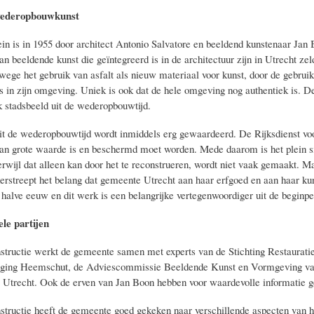
wederopbouwkunst
in is in 1955 door architect Antonio Salvatore en beeldend kunstenaar Ja
an beeldende kunst die geïntegreerd is in de architectuur zijn in Utrecht 
nwege het gebruik van asfalt als nieuw materiaal voor kunst, door de gebru
s in zijn omgeving. Uniek is ook dat de hele omgeving nog authentiek is. De
k stadsbeeld uit de wederopbouwtijd.
it de wederopbouwtijd wordt inmiddels erg gewaardeerd. De Rijksdienst voo
an grote waarde is en beschermd moet worden. Mede daarom is het plein 
erwijl dat alleen kan door het te reconstrueren, wordt niet vaak gemaakt. M
derstreept het belang dat gemeente Utrecht aan haar erfgoed en aan haar kun
halve eeuw en dit werk is een belangrijke vertegenwoordiger uit de beginper
le partijen
structie werkt de gemeente samen met experts van de Stichting Restauratie 
iging Heemschut, de Adviescommissie Beeldende Kunst en Vormgeving van 
Utrecht. Ook de erven van Jan Boon hebben voor waardevolle informatie g
structie heeft de gemeente goed gekeken naar verschillende aspecten van 