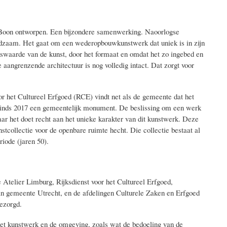
n Boon ontworpen. Een bijzondere samenwerking. Naoorlogse
zeldzaam. Het gaat om een wederopbouwkunstwerk dat uniek is in zijn
ikswaarde van de kunst, door het formaat en omdat het zo ingebed en
 aangrenzende architectuur is nog volledig intact. Dat zorgt voor
r het Cultureel Erfgoed (RCE) vindt net als de gemeente dat het
sinds 2017 een gemeentelijk monument. De beslissing om een werk
aar het doet recht aan het unieke karakter van dit kunstwerk. Deze
stcollectie voor de openbare ruimte hecht. Die collectie bestaat al
iode (jaren 50).
Atelier Limburg, Rijksdienst voor het Cultureel Erfgoed,
gemeente Utrecht, en de afdelingen Culturele Zaken en Erfgoed
ezorgd.
het kunstwerk en de omgeving, zoals wat de bedoeling van de