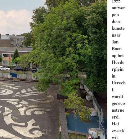
1955
ontwor
pen
d
oor
kunste
naar
Jan
Boon
op het
Herde
rplein
in
Utrech
t,
wordt
gereco
nstrue
erd.
Het
zwart/
wit