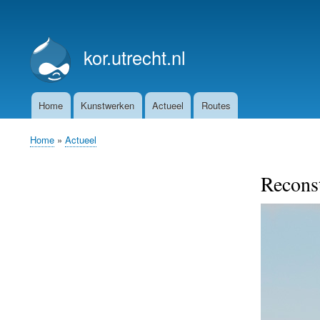
User
account
kor.utrecht.nl
menu
Home
Kunstwerken
Actueel
Routes
Main
navigation
Home
Actueel
Breadcrumb
Recons