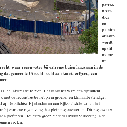
patroo
n van
dier-
en
plantm
otieven
wordt
op dit
mome
nt
recht, waar regenwater bij extreme buien langzaam in de
ng dat gemeente Utrecht hecht aan kunst, erfgoed, een
amen.
aal en informatie te zien. Het is als het ware een openlucht
ijk met de reconstructie het plein groener en klimaatbestendiger
chap De Stichtse Rijnlanden en een R
ijkssubsidie vanuit het
t: bij extreme regen vangt het plein regenwater op. Dit regenwater
en profiteren. Het extra groen biedt daarnaast verkoeling in de
kunnen spelen.