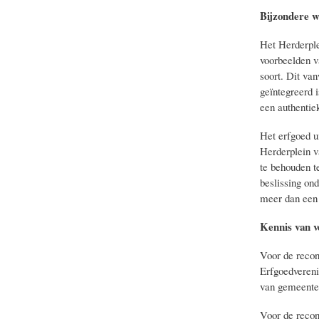
Bijzondere 
Het Herderple
voorbeelden v
soort. Dit va
geïntegreerd i
een authentie
Het erfgoed u
Herderplein v
te behouden t
beslissing on
meer dan een 
Kennis van ve
Voor de recon
Erfgoedveren
van gemeente 
Voor de recon