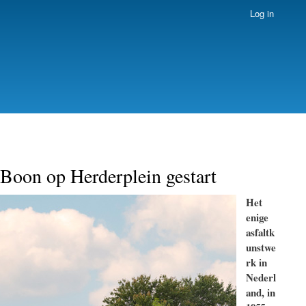
Log in
Boon op Herderplein gestart
Het
enige
asfaltk
unstwe
rk in
Nederl
and, in