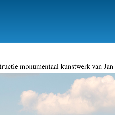
Skip
to
main
content
tructie monumentaal kunstwerk van Jan 