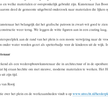
s en welke materialen er oorspronkelijk gebruikt zijn. Kunstenaar Jan Boon 
Daarom deed de gemeente uitgebreid onderzoek naar materialen die lijken op
nstenaar het belangrijk dat het grafische patroon in zwart-wit goed te zien 
onstructie weer terug. We leggen de witte figuren aan in een coating laag, 
erspeelplek aan de rand van het plein is een mooie verwijzing naar de vroeg
 onder water worden gezet als spetterbadje voor de kinderen uit de wijk. I
stenaar
ekend als een wederopbouwkunstenaar die in architectuur of in de openba
dat hij eraan hechtte om met nieuwe, moderne materialen te werken. Het H
uit zijn tijd.
n van Rooij
ie over het plein en de werkzaamheden vindt u op
www.utrecht.nl/herderpl