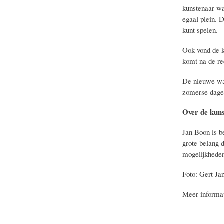
kunstenaar wa
egaal plein. 
kunt spelen.
Ook vond de ku
komt na de rec
De nieuwe wat
zomerse dagen
Over de kun
Jan Boon is b
grote belang 
mogelijkheden 
Foto: Gert Ja
Meer informat