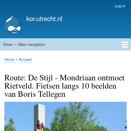
Skip
Log in
User
to
account
kor.utrecht.nl
main
menu
content
Show — Main navigation
Main
navigation
Home
Kunstwerken
Actueel
Routes
Home
Actueel
Breadcrumb
Route: De Stijl - Mondriaan ontmoet
Rietveld. Fietsen langs 10 beelden
van Boris Tellegen