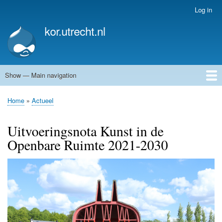
Skip
Log in
User
to
account
kor.utrecht.nl
main
menu
content
Show — Main navigation
Main
navigation
Home
Kunstwerken
Actueel
Routes
Home
Actueel
Breadcrumb
Uitvoeringsnota Kunst in de
Openbare Ruimte 2021-2030