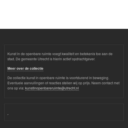
Kunst in de openbare ruimte voegt kwaliteit en betekenis toe aan de
stad. De gemeente Utrecht is hierin actief opdrachtgever.
Meer over de collectie
De collectie kunst in openbare ruimte is voortdurend in beweging.
Eventuele aanvullingen of reacties stellen wij op prijs. Neem contact met
ons op via:
kunstinopenbareruimte@utrecht.nl
.