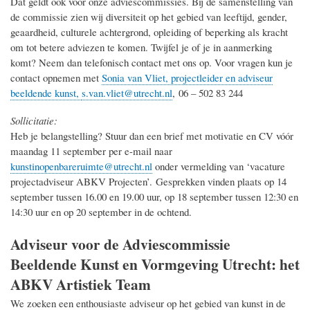
Dat geldt ook voor onze adviescommissies. Bij de samenstelling van
de commissie zien wij diversiteit op het gebied van leeftijd, gender,
geaardheid, culturele achtergrond, opleiding of beperking als kracht
om tot betere adviezen te komen. Twijfel je of je in aanmerking
komt? Neem dan telefonisch contact met ons op.
Voor vragen kun je
contact opnemen met
Sonia van Vliet, projectleider en adviseur
beeldende kunst,
s.van.vliet@utrecht.nl
,
06 – 502 83 244
Sollicitatie:
Heb je belangstelling? Stuur dan een brief met motivatie en CV vóór
maandag 11 september per e-mail naar
kunstinopenbareruimte@utrecht.nl
onder vermelding van ‘vacature
projectadviseur ABKV Projecten’.
Gesprekken vinden plaats op 14
september tussen 16.00 en 19.00 uur, op 18 september tussen 12:30 en
14:30 uur en op 20 september in de ochtend.
Adviseur voor de Adviescommissie
Beeldende Kunst en Vormgeving Utrecht: het
ABKV Artistiek Team
We zoeken een enthousiaste adviseur op het gebied van kunst in de