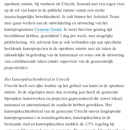
openbare ruimte, bij voorkeur uit Utrecht. Iemand met een eigen visie
op de rol van kunst in de publieke ruimte vanuit een sterke
maatschappelijke betrokkenheid. Je zult binnen het Artistiek Team
mee gaan werken aan de ontwikkeling en uitvoering van het
kunstprogramma
Gemene Grond
. Je moet hiervoor genoeg tijd
beschikbaar hebben, gemiddeld 1 dag per week, met mogelijke
piekbelasting. Als adviseur kun je ook verbonden zijn aan specifieke
beeldende kunstprojecten in de openbare ruimte met als taken de
inhoudelijke begeleiding van de kunstenaar en soms ook de uitvoering
van coördinerende taken (onder supervisie van de gemeentelijk
projectleider).
Het kunstopdrachtenbeleid in Utrecht
Utrecht heeft een rijke traditie op het gebied van kunst in de openbare
ruimte. In de afgelopen meer dan zeventig jaar heeft de gemeente
bijzondere kunstwerken en projecten gepresenteerd die zowel lokaal,
nationaal en internationaal de aandacht hebben getrokken. Het
kunstopdrachtenbeleid van de gemeente Utrecht omvat langlopende
kunstprogramma’s in transitiegebieden, kunstopdrachten in de
bestaande stad en kunstopdrachten middels de 1,5% regeling bij
gemeentelijke nieuwbouw en renovatie. De gemeente Utrecht wil een