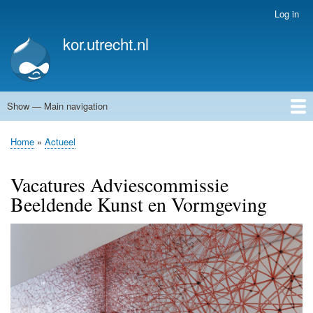
Skip
Log in
User
to
account
kor.utrecht.nl
main
menu
content
Show — Main navigation
Main
navigation
Home
Kunstwerken
Actueel
Routes
Home
Actueel
Breadcrumb
Vacatures Adviescommissie
Beeldende Kunst en Vormgeving