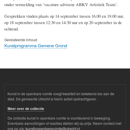
onder vermelding van ‘vacature adviseur ABKV Artistiek Team’.
Gesprekken vinden plaats op 14 september tussen 16.00 en 19.00 uur,
op 18 september tussen 12:30 en 14:30 uur en op 20 september in de
ochtend.
Gerelateerde inhoud
Kunstprogramma Gemene Grond
Kunst in de openbare ruimte voegt kwaliteit en betekenis toe aan de
stad. De gemeente Utrecht is hierin actief opdrachtgever.
Meer over de collectie
De collectie kunst in openbare ruimte is voortdurend in beweging.
Eventuele aanvullingen of reacties stellen wij op prijs. Neem contact met
ons op via:
kunstinopenbareruimte@utrecht.nl